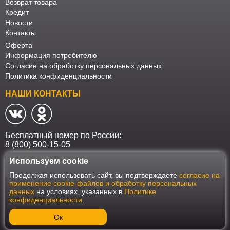
Возврат товара
Кредит
Новости
Контакты
Оферта
Информация потребителю
Согласие на обработку персональных данных
Политика конфиденциальности
НАШИ КОНТАКТЫ
Бесплатный номер по России:
8 (800) 500-15-05
Используем cookie
Наш интернет-магазин работает в соответствии с требованиями
Продолжая использовать сайт, вы подтверждаете
согласие на
Федерального закона от 27 июля 2006 года №152-ФЗ "О персональных
применение cookie-файлов и обработку персональных
данных". Оформить заказ на сайте Мебеласка возможно только при
данных
на условиях, указанных в
Политике
наличии согласия на обработку Ваших персональных данных. Для
конфиденциальности
.
улучшения работы сайта и его взаимодействия с пользователями мы
используем файлы cookie. Продолжая пользоваться сайтом, вы
соглашаетесь с использованием cookie.
Ок