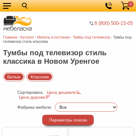
0
Кухонные
Корзина
гарнитуры
Мебель
8 (800) 500-15-05
для
Мебель
Главная
-
Каталог
-
Мебель в гостиную
-
Тумбы под телевизор
-
Тумбы под
кухни
для
Кровати
телевизор стиль классика
спальни
Шкафы
Тумбы под телевизор стиль
классика в Новом Уренгое
Диваны
Мягкая
Белые
Классика
мебель
Детская
Сортировать:
Цена дешевле
мебель
Мебель
Цена дороже
в
Мебель
Фабрика мебели:
гостиную
для
Столы
Параметры поиска
прихожей
Комоды