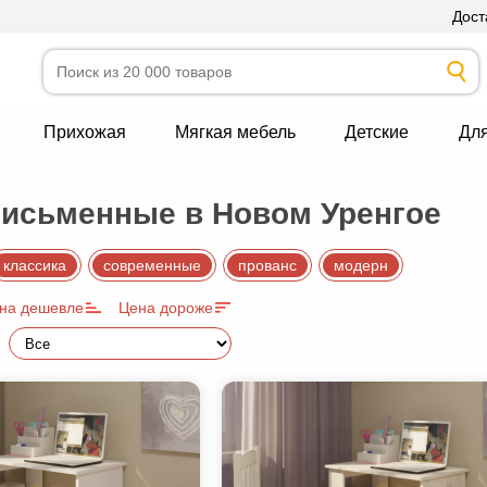
Дост
Прихожая
Мягкая мебель
Детские
Дл
исьменные в Новом Уренгое
классика
современные
прованс
модерн
на дешевле
Цена дороже