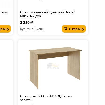
 шимо
Стол письменный с дверкой Венге/
Млечный дуб
3 220 ₽
Купить в 1 клик
орзину
В корзину
Стол прямой Осло М16 Дуб крафт
золотой