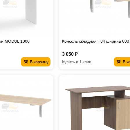
ый MODUL 1000
Консоль складная T84 ширина 600
3 050 ₽
Купить в 1 клик
В корзину
В к