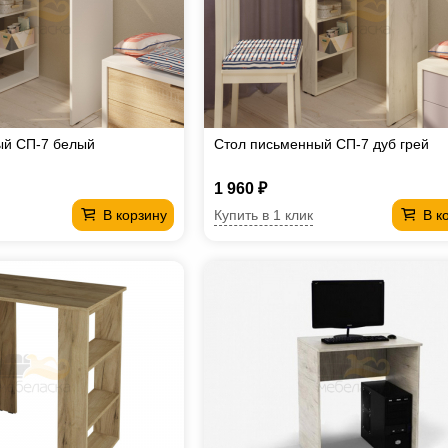
ый СП-7 белый
Стол письменный СП-7 дуб грей
1 960 ₽
Купить в 1 клик
В корзину
В к