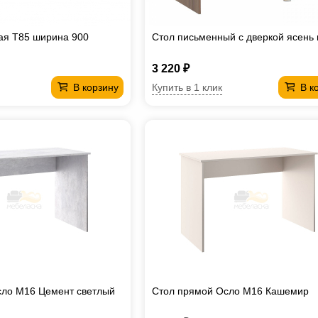
ая T85 ширина 900
Стол письменный с дверкой ясень
3 220 ₽
Купить в 1 клик
В корзину
В к
сло М16 Цемент светлый
Стол прямой Осло М16 Кашемир