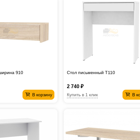
ширина 910
Стол письменный T110
2 740 ₽
Купить в 1 клик
В корзину
В к