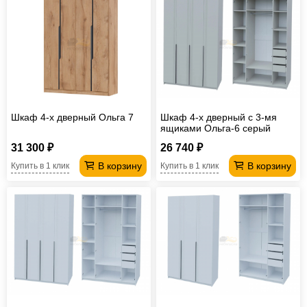
Офисная
мебель
Столы
под
Мебель
компьютер
для
Мебель
ванной
трансформер
Матрасы
Шкаф 4-х дверный Ольга 7
Шкаф 4-х дверный с 3-мя
Кресла-
ящиками Ольга-6 серый
31 300 ₽
26 740 ₽
мешки
Мебель
В корзину
В корзину
Купить в 1 клик
Купить в 1 клик
из
Садовая
ротанга
мебель
Косметологическое
оборудование