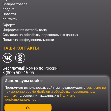
Возврат товара
Кредит
Новости
Контакты
Оферта
Информация потребителю
Согласие на обработку персональных данных
Политика конфиденциальности
НАШИ КОНТАКТЫ
Бесплатный номер по России:
8 (800) 500-15-05
Используем cookie
Наш интернет-магазин работает в соответствии с требованиями
Продолжая использовать сайт, вы подтверждаете
согласие на
Федерального закона от 27 июля 2006 года №152-ФЗ "О персональных
применение cookie-файлов и обработку персональных
данных". Оформить заказ на сайте Мебеласка возможно только при
данных
на условиях, указанных в
Политике
наличии согласия на обработку Ваших персональных данных. Для
конфиденциальности
.
улучшения работы сайта и его взаимодействия с пользователями мы
используем файлы cookie. Продолжая пользоваться сайтом, вы
соглашаетесь с использованием cookie.
Ок