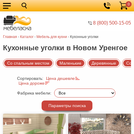
0
Кухонные
Корзина
гарнитуры
Мебель
8 (800) 500-15-05
для
Мебель
Главная
-
Каталог
-
Мебель для кухни
-
Кухонные уголки
кухни
для
Кровати
Кухонные уголки в Новом Уренгое
спальни
Шкафы
Диваны
Со спальным местом
Маленькие
Деревянные
Со 
Мягкая
Сортировать:
Цена дешевле
мебель
Детская
Цена дороже
мебель
Мебель
Фабрика мебели:
в
Мебель
Параметры поиска
гостиную
для
Столы
прихожей
Комоды