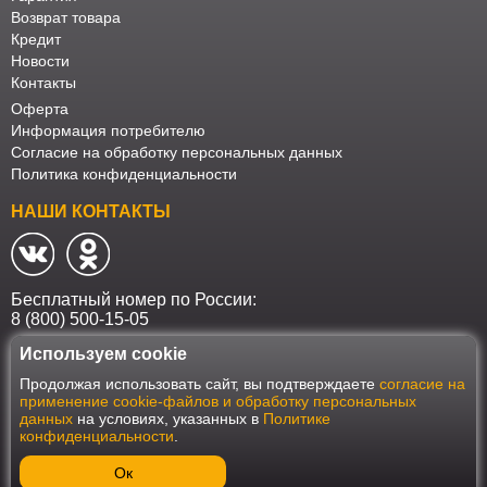
Возврат товара
Кредит
Новости
Контакты
Оферта
Информация потребителю
Согласие на обработку персональных данных
Политика конфиденциальности
НАШИ КОНТАКТЫ
Бесплатный номер по России:
8 (800) 500-15-05
Используем cookie
Наш интернет-магазин работает в соответствии с требованиями
Продолжая использовать сайт, вы подтверждаете
согласие на
Федерального закона от 27 июля 2006 года №152-ФЗ "О персональных
применение cookie-файлов и обработку персональных
данных". Оформить заказ на сайте Мебеласка возможно только при
данных
на условиях, указанных в
Политике
наличии согласия на обработку Ваших персональных данных. Для
конфиденциальности
.
улучшения работы сайта и его взаимодействия с пользователями мы
используем файлы cookie. Продолжая пользоваться сайтом, вы
соглашаетесь с использованием cookie.
Ок