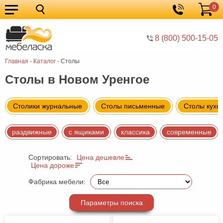
0
Кухонные
Корзина
гарнитуры
Мебель
8 (800) 500-15-05
для
Мебель
Главная
-
Каталог
-
Столы
кухни
для
Кровати
Столы в Новом Уренгое
спальни
Шкафы
Диваны
Столики журнальные
Столы письменные
Столы кухо
Мягкая
раздвижные
с ящиками
классика
современные
мебель
Детская
мебель
Мебель
Сортировать:
Цена дешевле
Цена дороже
в
Мебель
Фабрика мебели:
гостиную
для
Столы
Параметры поиска
прихожей
Комоды