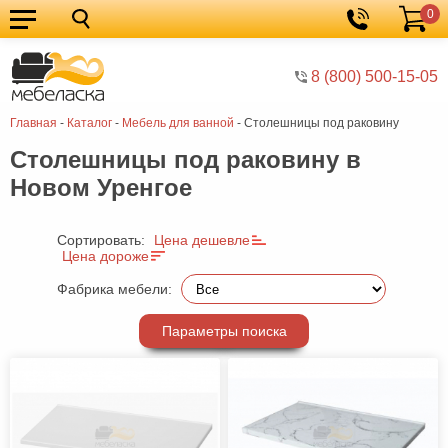
0
Кухонные
Корзина
гарнитуры
Мебель
8 (800) 500-15-05
для
Мебель
Главная
-
Каталог
-
Мебель для ванной
-
Столешницы под раковину
кухни
для
Кровати
Столешницы под раковину в
спальни
Шкафы
Новом Уренгое
Диваны
Мягкая
Сортировать:
Цена дешевле
Цена дороже
мебель
Детская
Фабрика мебели:
мебель
Мебель
Параметры поиска
в
Мебель
гостиную
для
Столы
прихожей
Комоды