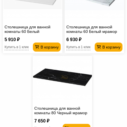
Офисная
мебель
Столы
под
Мебель
Столешница для ванной
Столешница для ванной
компьютер
для
Мебель
комнаты 60 Белый
комнаты 60 Белый мрамор
5 910 ₽
6 930 ₽
ванной
трансформер
Матрасы
В корзину
В корзину
Купить в 1 клик
Купить в 1 клик
Кресла-
мешки
Мебель
из
Садовая
ротанга
мебель
Косметологическое
оборудование
Столешница для ванной
комнаты 80 Черный мрамор
7 650 ₽