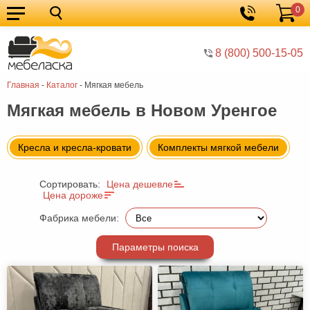
0
Кухонные
Корзина
гарнитуры
Мебель
8 (800) 500-15-05
для
Мебель
Главная
-
Каталог
-
Мягкая мебель
кухни
для
Кровати
Мягкая мебель в Новом Уренгое
спальни
Шкафы
Диваны
Кресла и кресла-кровати
Комплекты мягкой мебели
Мягкая
Сортировать:
Цена дешевле
мебель
Детская
Цена дороже
мебель
Мебель
Фабрика мебели:
в
Мебель
Параметры поиска
гостиную
для
Столы
прихожей
Комоды