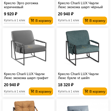
Кресло Эрго рогожка
Кресло Charli LUX Чарли
коричневый
Люкс экокожа шарп чёрный
9 920 ₽
20 940 ₽
В корзину
В корзину
Купить в 1 клик
Купить в 1 клик
Кресло Charli LUX Чарли
Кресло Charli LUX Чарли
Люкс экокожа шарп графит
Люкс букле vt шейп
изумрудный
20 940 ₽
18 320 ₽
В корзину
В корзину
Купить в 1 клик
Купить в 1 клик