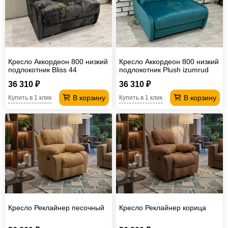
Офисная
мебель
Столы
под
Мебель
компьютер
для
Мебель
Кресло Аккордеон 800 низкий
Кресло Аккордеон 800 низкий
подлокотник Вliss 44
подлокотник Plush izumrud
ванной
трансформер
Матрасы
36 310 ₽
36 310 ₽
Кресла-
В корзину
В корзину
Купить в 1 клик
Купить в 1 клик
мешки
Мебель
из
Садовая
ротанга
мебель
Косметологическое
оборудование
Кресло Реклайнер песочный
Кресло Реклайнер корица