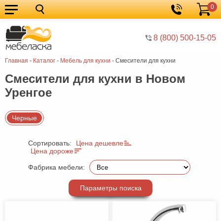
0
Кухонные
Корзина
гарнитуры
Мебель
8 (800) 500-15-05
для
Мебель
Главная
-
Каталог
-
Мебель для кухни
-
Смесители для кухни
кухни
для
Кровати
Смесители для кухни в Новом
спальни
Шкафы
Уренгое
Диваны
Мягкая
Черные
мебель
Детская
Сортировать:
Цена дешевле
Цена дороже
мебель
Мебель
Фабрика мебели:
в
Мебель
гостиную
для
Столы
Параметры поиска
прихожей
Комоды