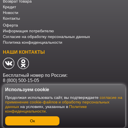
Возврат товара
Кредит
Новости
Контакты
Оферта
Информация потребителю
Согласие на обработку персональных данных
Политика конфиденциальности
НАШИ КОНТАКТЫ
Бесплатный номер по России:
8 (800) 500-15-05
Используем cookie
Наш интернет-магазин работает в соответствии с требованиями
Продолжая использовать сайт, вы подтверждаете
согласие на
Федерального закона от 27 июля 2006 года №152-ФЗ "О персональных
применение cookie-файлов и обработку персональных
данных". Оформить заказ на сайте Мебеласка возможно только при
данных
на условиях, указанных в
Политике
наличии согласия на обработку Ваших персональных данных. Для
конфиденциальности
.
улучшения работы сайта и его взаимодействия с пользователями мы
используем файлы cookie. Продолжая пользоваться сайтом, вы
соглашаетесь с использованием cookie.
Ок