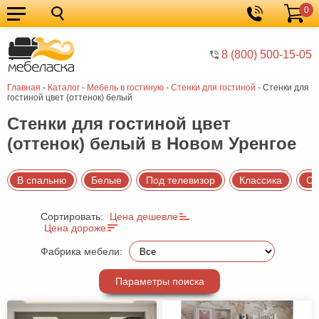
0
Кухонные
Корзина
гарнитуры
Мебель
8 (800) 500-15-05
для
Мебель
Главная
-
Каталог
-
Мебель в гостиную
-
Стенки для гостиной
-
Стенки для
кухни
для
Кровати
гостиной цвет (оттенок) белый
спальни
Шкафы
Стенки для гостиной цвет
(оттенок) белый в Новом Уренгое
Диваны
Мягкая
В спальню
Белые
Под телевизор
Классика
Со
мебель
Детская
Сортировать:
Цена дешевле
мебель
Мебель
Цена дороже
в
Мебель
Фабрика мебели:
гостиную
для
Столы
Параметры поиска
прихожей
Комоды