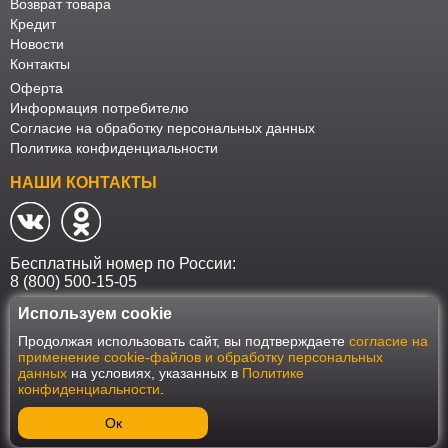
Возврат товара
Кредит
Новости
Контакты
Оферта
Информация потребителю
Согласие на обработку персональных данных
Политика конфиденциальности
НАШИ КОНТАКТЫ
Бесплатный номер по России:
8 (800) 500-15-05
Используем cookie
Наш интернет-магазин работает в соответствии с требованиями
Продолжая использовать сайт, вы подтверждаете
согласие на
Федерального закона от 27 июля 2006 года №152-ФЗ "О персональных
применение cookie-файлов и обработку персональных
данных". Оформить заказ на сайте Мебеласка возможно только при
данных
на условиях, указанных в
Политике
наличии согласия на обработку Ваших персональных данных. Для
конфиденциальности
.
улучшения работы сайта и его взаимодействия с пользователями мы
используем файлы cookie. Продолжая пользоваться сайтом, вы
соглашаетесь с использованием cookie.
Ок