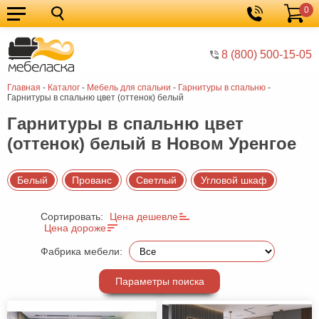
0
Кухонные
Корзина
гарнитуры
Мебель
8 (800) 500-15-05
для
Мебель
Главная
-
Каталог
-
Мебель для спальни
-
Гарнитуры в спальню
-
кухни
для
Кровати
Гарнитуры в спальню цвет (оттенок) белый
спальни
Шкафы
Гарнитуры в спальню цвет
(оттенок) белый в Новом Уренгое
Диваны
Мягкая
Белый
Прованс
Светлый
Угловой шкаф
мебель
Детская
Сортировать:
Цена дешевле
мебель
Мебель
Цена дороже
в
Мебель
Фабрика мебели:
гостиную
для
Столы
Параметры поиска
прихожей
Комоды