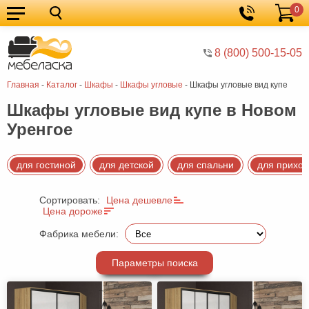
0
Кухонные
Корзина
гарнитуры
Мебель
8 (800) 500-15-05
для
Мебель
Главная
-
Каталог
-
Шкафы
-
Шкафы угловые
-
Шкафы угловые вид купе
кухни
для
Кровати
Шкафы угловые вид купе в Новом
спальни
Шкафы
Уренгое
Диваны
Мягкая
для гостиной
для детской
для спальни
для прихо
мебель
Детская
Сортировать:
Цена дешевле
Цена дороже
мебель
Мебель
Фабрика мебели:
в
Мебель
гостиную
для
Столы
Параметры поиска
прихожей
Комоды