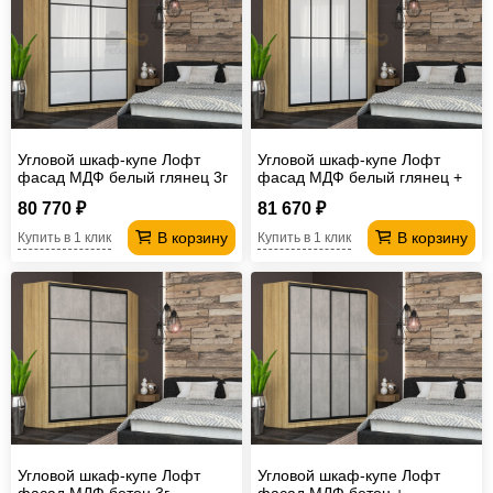
Офисная
мебель
Столы
под
Мебель
компьютер
для
Мебель
Угловой шкаф-купе Лофт
Угловой шкаф-купе Лофт
ванной
трансформер
Матрасы
фасад МДФ белый глянец 3г
фасад МДФ белый глянец +
Кресла-
80 770 ₽
81 670 ₽
В корзину
В корзину
Купить в 1 клик
Купить в 1 клик
мешки
Мебель
из
Садовая
ротанга
мебель
Косметологическое
оборудование
Угловой шкаф-купе Лофт
Угловой шкаф-купе Лофт
фасад МДФ бетон 3г
фасад МДФ бетон +