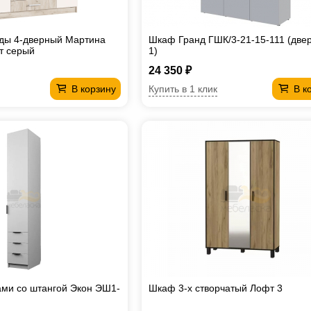
ды 4-дверный Мартина
Шкаф Гранд ГШК/3-21-15-111 (двер
т серый
1)
24 350 ₽
Купить в 1 клик
В корзину
В к
ми со штангой Экон ЭШ1-
Шкаф 3-х створчатый Лофт 3