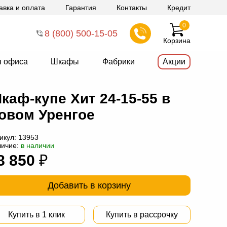
авка и оплата
Гарантия
Контакты
Кредит
0
8 (800) 500-15-05
Корзина
я офиса
Шкафы
Фабрики
Акции
каф-купе Хит 24-15-55 в
овом Уренгое
икул:
13953
личие:
в наличии
8 850
₽
Добавить в корзину
Купить в 1 клик
Купить в рассрочку