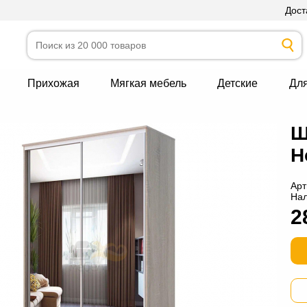
Дост
Прихожая
Мягкая мебель
Детские
Дл
Ш
Н
Арт
На
2