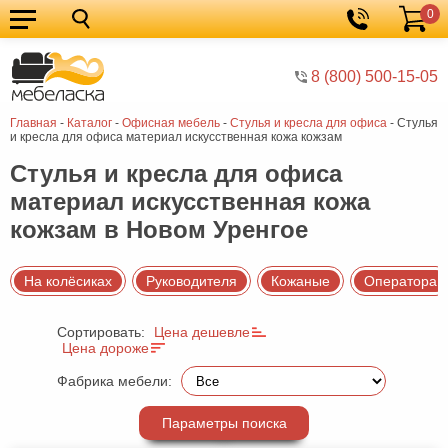
0
Кухонные
Корзина
гарнитуры
Мебель
8 (800) 500-15-05
для
Мебель
Главная
-
Каталог
-
Офисная мебель
-
Стулья и кресла для офиса
-
Стулья
кухни
для
Кровати
и кресла для офиса материал искусственная кожа кожзам
спальни
Шкафы
Стулья и кресла для офиса
материал искусственная кожа
Диваны
кожзам в Новом Уренгое
Мягкая
мебель
Детская
На колёсиках
Руководителя
Кожаные
Оператора
мебель
Мебель
Сортировать:
Цена дешевле
в
Мебель
Цена дороже
гостиную
для
Столы
Фабрика мебели:
прихожей
Комоды
Параметры поиска