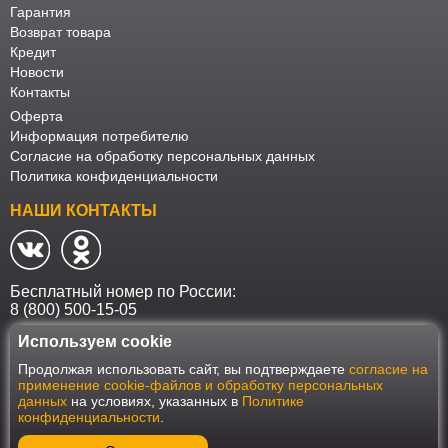
Гарантия
Возврат товара
Кредит
Новости
Контакты
Оферта
Информация потребителю
Согласие на обработку персональных данных
Политика конфиденциальности
НАШИ КОНТАКТЫ
Бесплатный номер по России:
8 (800) 500-15-05
Используем cookie
Наш интернет-магазин работает в соответствии с требованиями
Продолжая использовать сайт, вы подтверждаете
согласие на
Федерального закона от 27 июля 2006 года №152-ФЗ "О персональных
применение cookie-файлов и обработку персональных
данных". Оформить заказ на сайте Мебеласка возможно только при
данных
на условиях, указанных в
Политике
наличии согласия на обработку Ваших персональных данных. Для
конфиденциальности
.
улучшения работы сайта и его взаимодействия с пользователями мы
используем файлы cookie. Продолжая пользоваться сайтом, вы
соглашаетесь с использованием cookie.