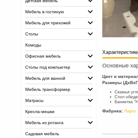
Детская мебель
Мебель в гостиную
Мебель для прихожей
Столы
Комоды
Характеристик
Офисная мебель
Основные хар
Столы под компьютер
Цвет и материа
Мебель для ванной
Размеры (ДхВхГ
Мебель трансформер
Скамья угл
Стол обеде
Матрасы
Банкетка "
Фабрика:
Ларго
Кресла-мешки
Мебель из ротанга
Садовая мебель