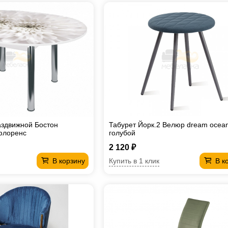
аздвижной Бостон
Табурет Йорк.2 Велюр dream ocean
флоренс
голубой
2 120 ₽
Купить в 1 клик
В корзину
В к