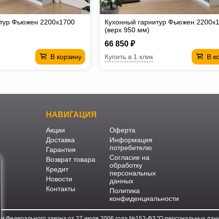
итур Фьюжен 2200х1700
Кухонный гарнитур Фьюжен 2200х
(верх 950 мм)
66 850 ₽
Купить в 1 клик
В корзину
В к
НАВИГАЦИЯ
Акции
Оферта
Доставка
Информация
потребителю
Гарантия
Согласие на
Возврат товара
обработку
Кредит
персональных
Новости
данных
Контакты
Политика
конфиденциальности
ми Федерального закона от 27 июля 2006 года №152-ФЗ "О персональных данн