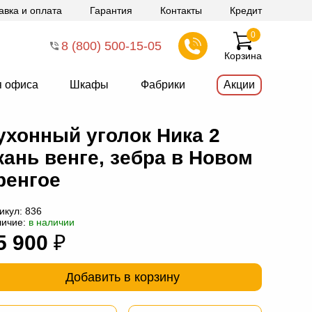
авка и оплата
Гарантия
Контакты
Кредит
0
8 (800) 500-15-05
Корзина
я офиса
Шкафы
Фабрики
Акции
ухонный уголок Ника 2
кань венге, зебра в Новом
ренгое
икул:
836
личие:
в наличии
5 900
₽
Добавить в корзину