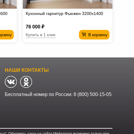
1600
Кухонный гарнитур Фьюжен 3200х1400
76 000 ₽
Купить в 1 клик
орзину
В корзину
НАШИ КОНТАКТЫ
Бесплатный номер по России:
8 (800) 500-15-05
ых". Оформить заказ на сайте Мебеласка возможно только при