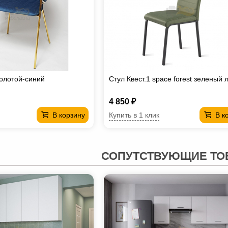
олотой-синий
Стул Квест.1 space forest зеленый 
4 850 ₽
Купить в 1 клик
В корзину
В к
СОПУТСТВУЮЩИЕ ТО