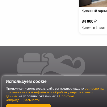
Кухонный гарн
84 000 ₽
Купить в 1 клик
Используем cookie
Продолжая использовать сайт, вы подтверждаете
согласие на
применение cookie-файлов и обработку персональных
данных
на условиях, указанных в
Политике
конфиденциальности
.
Наш интернет-магазин работает в соответствии с требования