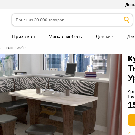
Дост
Прихожая
Мягкая мебель
Детские
Дл
ань венге, зебра
К
Т
У
Арт
На
1