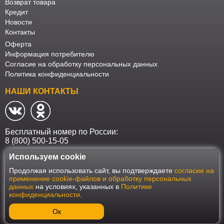
Возврат товара
Кредит
Новости
Контакты
Оферта
Информация потребителю
Согласие на обработку персональных данных
Политика конфиденциальности
НАШИ КОНТАКТЫ
Бесплатный номер по России:
8 (800) 500-15-05
Используем cookie
Наш интернет-магазин работает в соответствии с требованиями
Продолжая использовать сайт, вы подтверждаете
согласие на
Федерального закона от 27 июля 2006 года №152-ФЗ "О персональных
применение cookie-файлов и обработку персональных
данных". Оформить заказ на сайте Мебеласка возможно только при
данных
на условиях, указанных в
Политике
наличии согласия на обработку Ваших персональных данных. Для
конфиденциальности
.
улучшения работы сайта и его взаимодействия с пользователями мы
используем файлы cookie. Продолжая пользоваться сайтом, вы
соглашаетесь с использованием cookie.
Ок