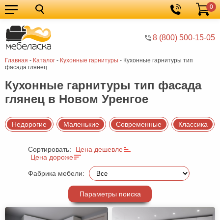
0
Кухонные
Корзина
гарнитуры
Мебель
8 (800) 500-15-05
для
Мебель
Главная
-
Каталог
-
Кухонные гарнитуры
-
Кухонные гарнитуры тип
кухни
для
Кровати
фасада глянец
спальни
Шкафы
Кухонные гарнитуры тип фасада
глянец в Новом Уренгое
Диваны
Мягкая
Недорогие
Маленькие
Современные
Классика
мебель
Детская
Сортировать:
Цена дешевле
мебель
Мебель
Цена дороже
в
Мебель
Фабрика мебели:
гостиную
для
Столы
Параметры поиска
прихожей
Комоды