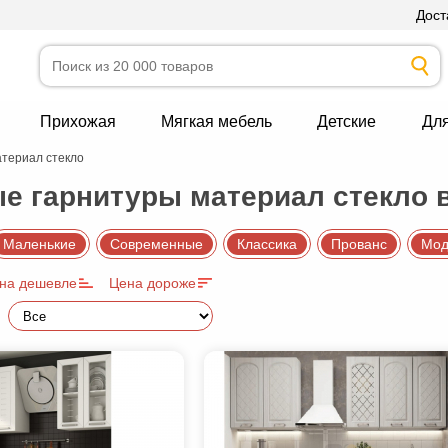
Дост
Прихожая
Мягкая мебель
Детские
Дл
атериал стекло
е гарнитуры материал стекло 
Маленькие
Современные
Классика
Прованс
Мод
на дешевле
Цена дороже