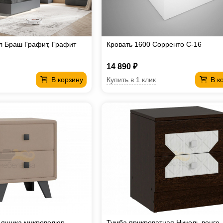
л Браш Графит, Графит
Кровать 1600 Сорренто С-16
14 890 ₽
Купить в 1 клик
В корзину
В к
2 ящика микровелюр
Тумба прикроватная Николь венге-