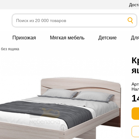
Дост
Прихожая
Мягкая мебель
Детские
Дл
 без ящика
К
я
Арт
На
1