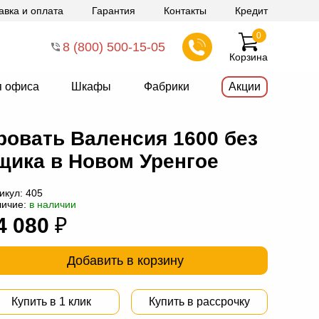
авка и оплата
Гарантия
Контакты
Кредит
0
8 (800) 500-15-05
Корзина
я офиса
Шкафы
Фабрики
Акции
ровать Валенсия 1600 без
щика в Новом Уренгое
икул:
405
личие:
в наличии
4 080
₽
Добавить в корзину
Купить в 1 клик
Купить в рассрочку