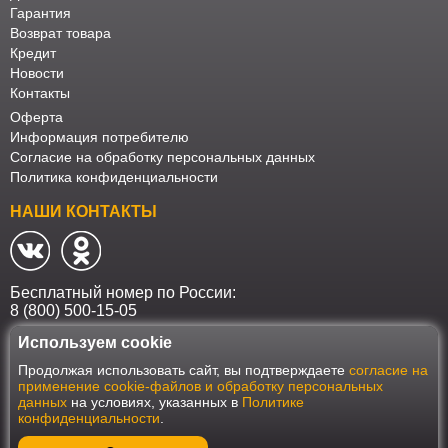
Гарантия
Возврат товара
Кредит
Новости
Контакты
Оферта
Информация потребителю
Согласие на обработку персональных данных
Политика конфиденциальности
НАШИ КОНТАКТЫ
Бесплатный номер по России:
8 (800) 500-15-05
Используем cookie
Наш интернет-магазин работает в соответствии с требованиями
Продолжая использовать сайт, вы подтверждаете
согласие на
Федерального закона от 27 июля 2006 года №152-ФЗ "О персональных
применение cookie-файлов и обработку персональных
данных". Оформить заказ на сайте Мебеласка возможно только при
данных
на условиях, указанных в
Политике
наличии согласия на обработку Ваших персональных данных. Для
конфиденциальности
.
улучшения работы сайта и его взаимодействия с пользователями мы
используем файлы cookie. Продолжая пользоваться сайтом, вы
соглашаетесь с использованием cookie.