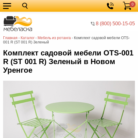
0
Кухонные
Корзина
гарнитуры
Мебель
8 (800) 500-15-05
для
Мебель
Главная
-
Каталог
-
Мебель из ротанга
-
Комплект садовой мебели OTS-
кухни
для
Кровати
001 R (ST 001 R) Зеленый
спальни
Шкафы
Комплект садовой мебели OTS-001
R (ST 001 R) Зеленый в Новом
Диваны
Уренгое
Мягкая
мебель
Детская
мебель
Мебель
в
Мебель
гостиную
для
Столы
прихожей
Комоды