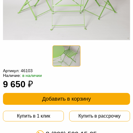
Офисная
мебель
Столы
под
Мебель
компьютер
для
Мебель
ванной
трансформер
Матрасы
Кресла-
мешки
Мебель
Артикул:
46103
Наличие:
в наличии
из
Садовая
9 650
₽
ротанга
мебель
Косметологическое
оборудование
Добавить в корзину
Купить в 1 клик
Купить в рассрочку