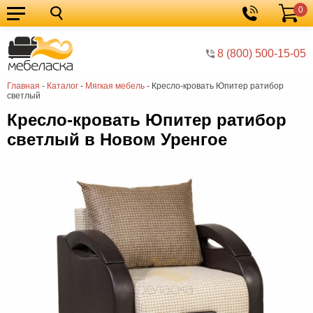
0
Кухонные
Корзина
гарнитуры
Мебель
8 (800) 500-15-05
для
Мебель
Главная
-
Каталог
-
Мягкая мебель
-
Кресло-кровать Юпитер ратибор
кухни
для
Кровати
светлый
спальни
Шкафы
Кресло-кровать Юпитер ратибор
светлый в Новом Уренгое
Диваны
Мягкая
мебель
Детская
мебель
Мебель
в
Мебель
гостиную
для
Столы
прихожей
Комоды