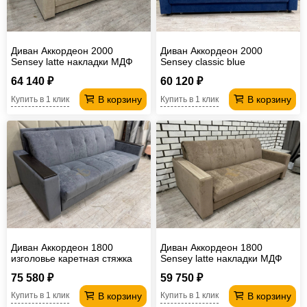
Диван Аккордеон 2000
Диван Аккордеон 2000
Sensey latte накладки МДФ
Sensey classic blue
64 140 ₽
60 120 ₽
В корзину
В корзину
Купить в 1 клик
Купить в 1 клик
Диван Аккордеон 1800
Диван Аккордеон 1800
изголовье каретная стяжка
Sensey latte накладки МДФ
Sensey still grey накладки
75 580 ₽
59 750 ₽
МДФ
В корзину
В корзину
Купить в 1 клик
Купить в 1 клик